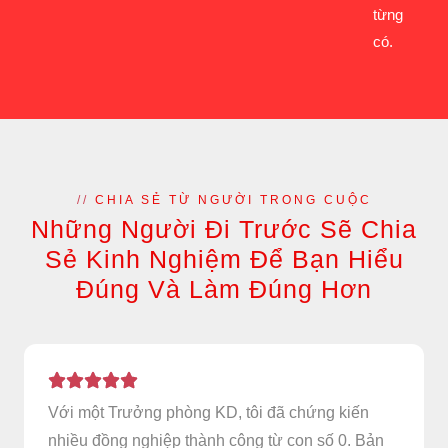
từng
có.
//
CHIA SẺ TỪ NGƯỜI TRONG CUỘC
Những Người Đi Trước Sẽ Chia
Sẻ Kinh Nghiệm Để Bạn Hiểu
Đúng Và Làm Đúng Hơn
Với một Trưởng phòng KD, tôi đã chứng kiến
nhiều đồng nghiệp thành công từ con số 0. Bản