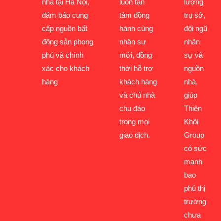
nhà tại Hà Nội,
luôn tận
lượng
đảm bảo cung
tâm đồng
trụ sở,
cấp nguồn bất
hành cùng
đội ngũ
động sản phong
nhân sự
nhân
phú và chính
mới, đồng
sự và
xác cho khách
thời hỗ trợ
nguồn
hàng
khách hàng
nhà,
và chủ nhà
giúp
chu đáo
Thiên
trong mọi
Khôi
giao dịch.
Group
có sức
mạnh
bao
phủ thị
trường
chưa