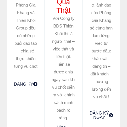
Quả
Phòng Gia
& lãnh đạo
Thật
Khang và
của Phòng
Với Công ty
Thiên Khôi
Gia Khang
BĐS Thiên
Group đều
sẽ cùng bạn
Khôi thì là
có những
làm từng
người thật –
buổi đào tạo
việc từ
việc thật và
– chia sẻ
bước đầu:
tiền thật.
thực chiến
khảo sát –
Tiền sẽ
từng vụ chốt
đăng tin –
được chia
dắt khách –
ngay sau khi
thương
ĐĂNG KÝ
vụ chốt diễn
lượng đến
ra với chính
vụ chốt !
sách minh
bạch rõ
ĐĂNG KÝ
NGAY
ràng.