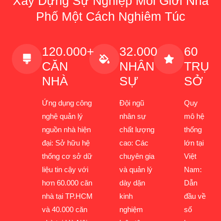
Xây Dựng Sự Nghiệp Môi Giới Nhà
Phố Một Cách Nghiêm Túc
120.000+
32.000
60
CĂN
NHÂN
TRỤ
NHÀ
SỰ
SỞ
Ứng dụng công
Đội ngũ
Quy
nghệ quản lý
nhân sự
mô hệ
nguồn nhà hiện
chất lượng
thống
đại: Sở hữu hệ
cao: Các
lớn tại
thống cơ sở dữ
chuyên gia
Việt
liệu tin cậy với
và quản lý
Nam:
hơn 60.000 căn
dày dặn
Dẫn
nhà tại TP.HCM
kinh
đầu về
và 40.000 căn
nghiệm
số