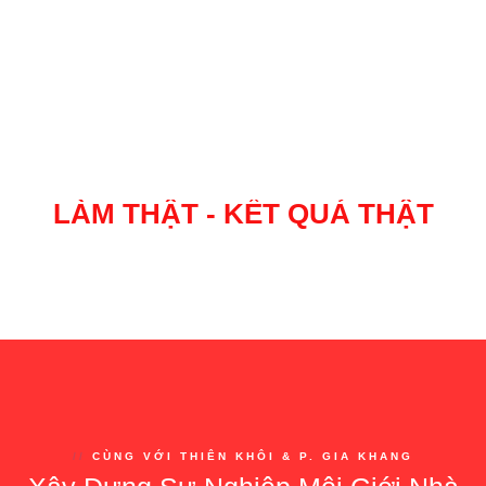
LÀM THẬT - KẾT QUẢ THẬT
TRƯỞNG PHÒNG HUY
//
CÙNG VỚI THIÊN KHÔI & P. GIA KHANG