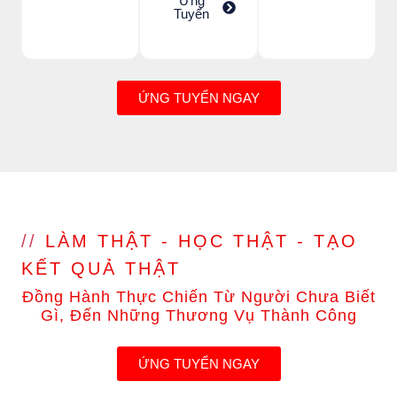
Ứng
Tuyển
ỨNG TUYỂN NGAY
//
LÀM THẬT - HỌC THẬT - TẠO
KẾT QUẢ THẬT
Đồng Hành Thực Chiến Từ Người Chưa Biết
Gì, Đến Những Thương Vụ Thành Công
ỨNG TUYỂN NGAY