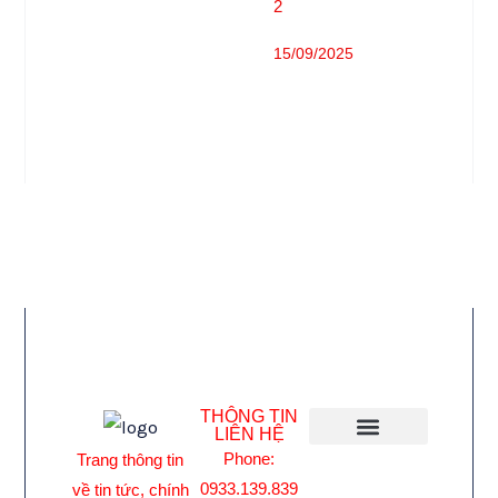
2
15/09/2025
THÔNG TIN
LIÊN HỆ
Phone:
Trang thông tin
Giới Thiệu
0933.139.839
về tin tức, chính