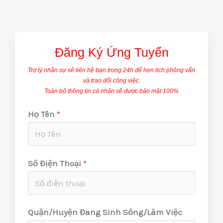
Đăng Ký Ứng Tuyển
Trợ lý nhân sự sẽ liên hệ bạn trong 24h để hẹn lịch phỏng vấn
và trao đổi công việc.
Toàn bộ thông tin cá nhân sẽ được bảo mật 100%
Họ Tên
*
V
Số Điện Thoại
*
i
ệ
c
Quận/Huyện Đang Sinh Sống/Làm Việc
S