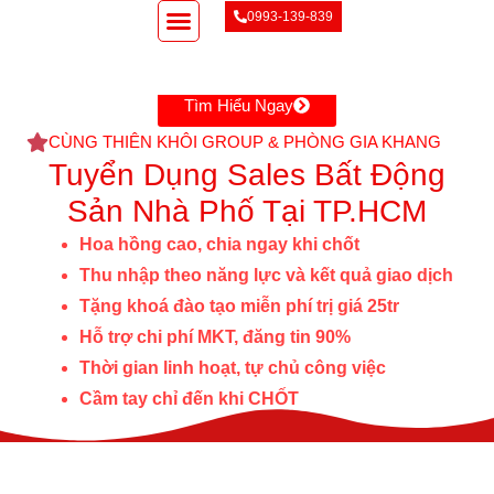
Nhảy
0993-139-839
tới
Giới Thiệu
Ký Gửi
Tìm BĐS
Tin Tức
Liên Hệ
nội
Tìm Hiểu Ngay
dung
CÙNG THIÊN KHÔI GROUP & PHÒNG GIA KHANG
Tuyển Dụng Sales Bất Động
Sản Nhà Phố Tại TP.HCM
Hoa hồng cao, chia ngay khi chốt
Thu nhập theo năng lực và kết quả giao dịch
Tặng khoá đào tạo miễn phí trị giá 25tr
Hỗ trợ chi phí MKT, đăng tin 90%
Thời gian linh hoạt, tự chủ công việc
Cầm tay chỉ đến khi CHỐT