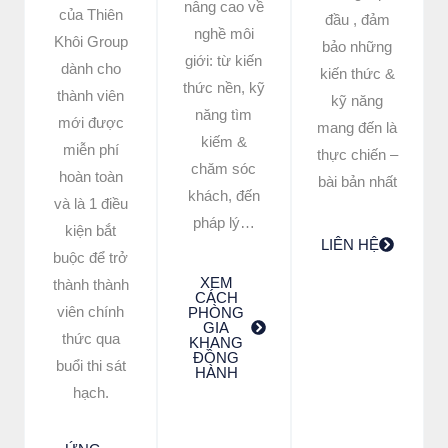
nâng cao về
của Thiên
đầu , đảm
nghề môi
Khôi Group
bảo những
giới: từ kiến
dành cho
kiến thức &
thức nền, kỹ
thành viên
kỹ năng
năng tìm
mới được
mang đến là
kiếm &
miễn phí
thực chiến –
chăm sóc
hoàn toàn
bài bản nhất
khách, đến
và là 1 điều
pháp lý…
kiện bắt
LIÊN HỆ
buộc để trở
XEM
thành thành
CÁCH
viên chính
PHÒNG
GIA
thức qua
KHANG
ĐỒNG
buổi thi sát
HÀNH
hạch.