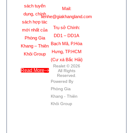
sách tuyển
Mail:
dụng, chính
lienhe@giakhangland.com
sách hợp tác
Trụ sở Chính:
mới nhất của
DD1 – DD1A
Phòng Gia
Bạch Mã, P.Hòa
Khang – Thiên
Hưng, TP.HCM
Khôi Group
(Cư xá Bắc Hải)
Realet © 2026
Read More
All Rights
Reserved.
Powered By
Phòng Gia
Khang - Thiên
Khôi Group