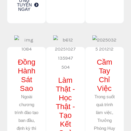
ỨNG
TUYỂN
NGAY
Đồng
Cầm
Hành
Tay
Sát
Chỉ
Làm
Sao
Việc
Thật -
Học
Ngoài
Trong suốt
chương
quá trình
Thật -
trình đào tạo
làm việc,
Tạo
ban đầu,
Trưởng
Kết
định kỳ thì
Phòng Huy