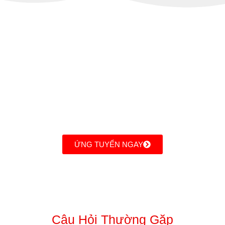
Hãy Trở Thành 1 Phần Của Làn
Sóng BĐS Tiếp Theo Cùng
Thiên Khôi Group & Phòng Gia
Khang
ỨNG TUYỂN NGAY
Câu Hỏi Thường Gặp