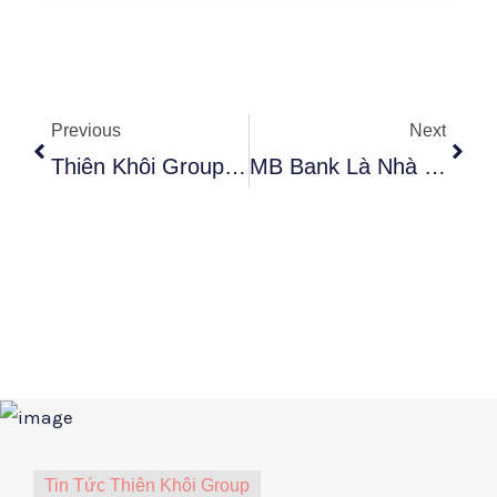
Prev
Tiếp
Previous
Next
Thiên Khôi Group Vinh Hạnh Đón Nhận Phước Báu Từ Tôn Sư Lama Thamthog Rinpoche
MB Bank Là Nhà Tài Trợ Chính Của Thiên Khôi FC Năm 2025
Tin Tức Thiên Khôi Group