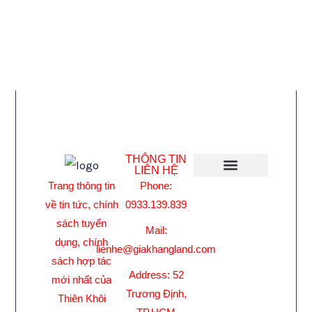
THÔNG TIN
LIÊN HỆ
Phone:
Trang thông tin
Giới Thiệu
0933.139.839
về tin tức, chính
sách tuyển
Mail:
dụng, chính
lienhe@giakhangland.com
sách hợp tác
Address: 52
mới nhất của
Trương Định,
Thiên Khôi