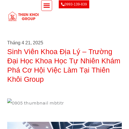
0993-139-839
Giới Thiệu
Ký Gửi
Tìm BĐS
Tin Tức
Liên Hệ
Tháng 4 21, 2025
Sinh Viên Khoa Địa Lý – Trường
Đại Học Khoa Học Tự Nhiên Khám
Phá Cơ Hội Việc Làm Tại Thiên
Khôi Group